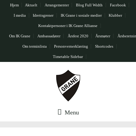
Hjem
Aktuelt
Arrangementer
Blog Full Width
Facebook
I media
Idrettsgrener
IK Grane i sosiale medier
Klubber
Kontaktpersoner i IK Grane Allianse
Om IK Grane
Ambassadører
Årsfest 2020
Årsmøter
Årsberetni
Om terminlista
Personvernerklæring
Shortcodes
Timetable Sidebar
Menu