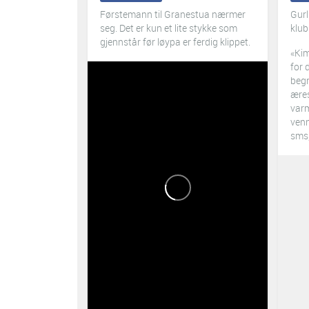
Førstemann til Granestua nærmer
Gurl
seg. Det er kun et lite stykke som
klu
gjennstår før løypa er ferdig klippet.
«Kim
for 
begr
æres
varm
venn
sms