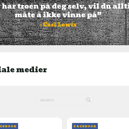
har troen på deg selv, vil du allt
måte å ikke vinne på”
- Carl Lewis
iale medier
CEBOOK
FACEBOOK