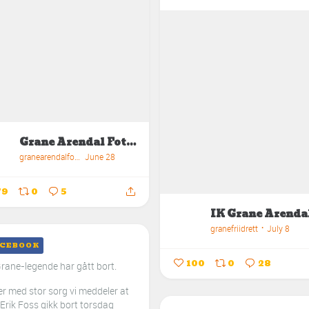
Grane Arendal Fotball
granearendalfotball
June 28
79
0
5
granefriidrett
July 8
CEBOOK
100
0
28
rane-legende har gått bort.
er med stor sorg vi meddeler at
Erik Foss gikk bort torsdag