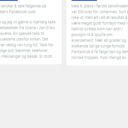
i ønsker å dele følgende på
Med 6. plass I første semifinale
bbens Facebook-side:
var EM over for Johannes. Surt 
ryke ut, men alt i alt et resultat å
 og jeg vil gjerne si hjertelig takk
være meget godt fornøyd med! I
deltakelsen fra Grane i Jan Eriks
taktisk lureløp kom han aldri i
avelse. En spesiell takk til
posisjon til å spurte om
vaktene utenfor kirken. Det
avansement. Nær 40 grader og
er veldig i en tung tid.
Takk for
steikende sol ga tunge forhold.
lige ord, klemmer, telefoner,
Fantastisk å få følge han og de
, messenger og besøk.
Er stolt...
norske troppen, hvor mange av..