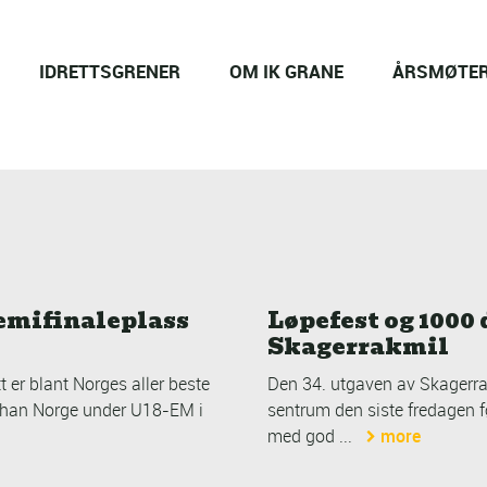
IDRETTSGRENER
OM IK GRANE
ÅRSMØTE
emifinaleplass
Løpefest og 1000 
Skagerrakmil
 er blant Norges aller beste
Den 34. utgaven av Skagerrak
te han Norge under U18-EM i
sentrum den siste fredagen fø
med god ...
more