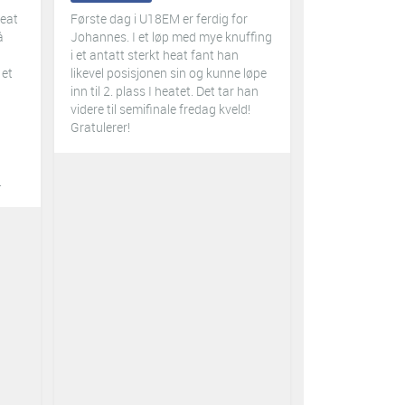
heat
Første dag i U18EM er ferdig for
å
Johannes. I et løp med mye knuffing
i et antatt sterkt heat fant han
 et
likevel posisjonen sin og kunne løpe
inn til 2. plass I heatet. Det tar han
videre til semifinale fredag kveld!
Gratulerer!
n
.