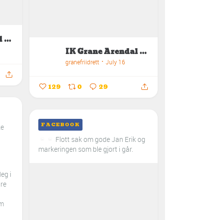
IK Grane Arendal Friidrett
IK Grane Arendal Friidrett
granefriidrett
July 16
129
0
29
FACEBOOK
ke
Flott sak om gode Jan Erik og
markeringen som ble gjort i går.
deg i
åre
om