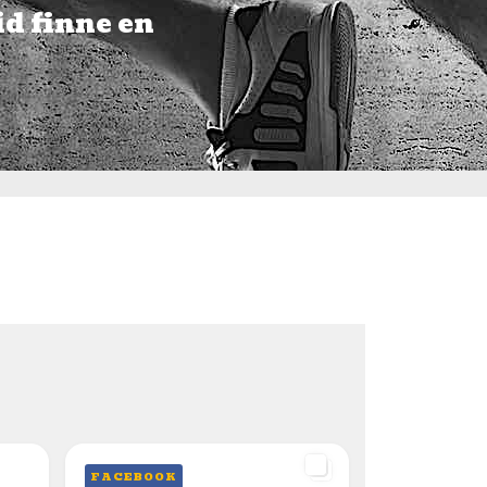
id finne en
FACEBOOK