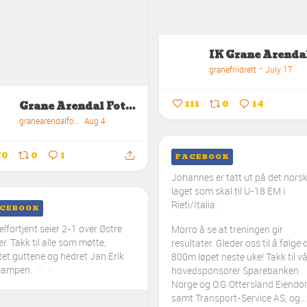
granefriidrett
July 17
111
0
14
Grane Arendal Fotball
granearendalfotball
Aug 4
70
0
1
FACEBOOK
Johannes er tatt ut på det nors
laget som skal til U-18 EM i
Rieti/Italia.
CEBOOK
elfortjent seier 2-1 over Østre
Morro å se at treningen gir
r. Takk til alle som møtte,
resultater. Gleder oss til å følge 
tet guttene og hedret Jan Erik
800m løpet neste uke!
Takk til v
 kampen.
hovedsponsorer Sparebanken
Norge og O.G Ottersland Eiend
samt Transport-Service AS, og...