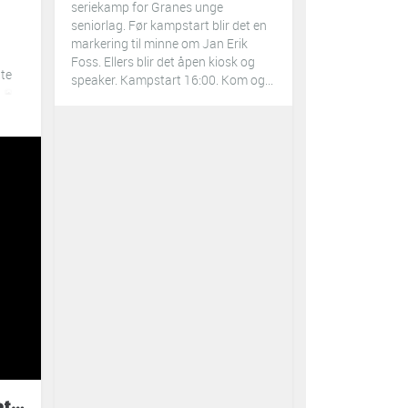
seriekamp for Granes unge
seniorlag. Før kampstart blir det en
markering til minne om Jan Erik
Foss.
Ellers blir det åpen kiosk og
tte
speaker.
Kampstart 16:00. Kom og...
Grane Arendal Fotball