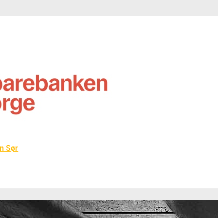
n Sør