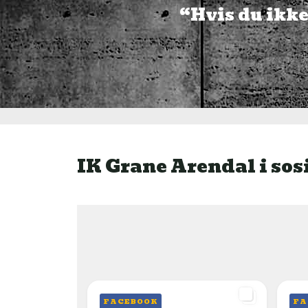
“Hvis du ikke 
IK Grane Arendal i sos
FACEBOOK
FA