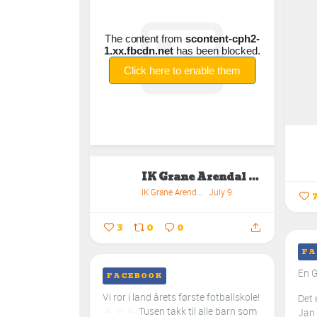
IK Grane Arendal Orientering
IK Grane Arendal Orientering
July 9
3
0
0
FA
En G
FACEBOOK
Vi ror i land årets første fotballskole!
Det 
Tusen takk til alle barn som
Jan 