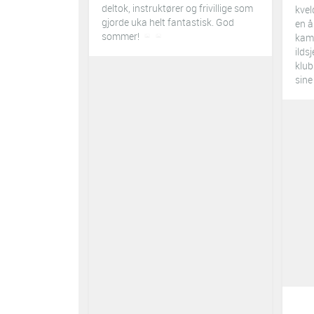
deltok, instruktører og frivillige som
kvel
gjorde uka helt fantastisk. God
en 
sommer!
kamp
ilds
klub
sine