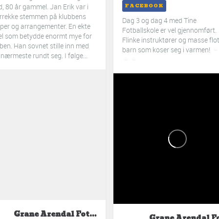
FACEBOOK
d, 80 år gammel. Jan Erik var i
årrekke stemmen på klubbens
Dag 3 og dag 4 med Tine
er og arrangementer. En ekte
Fotballskole er vel gjennomført.
jel som betydde enormt mye for
Flinke instruktører og masse flo
ben. Han sovnet stille inn med
barn som koser seg i varmen!
 nærmeste rundt seg. I følge...
Grane Arendal Fotball