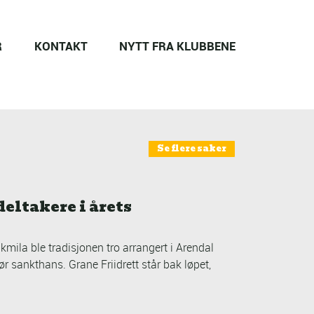
R
KONTAKT
NYTT FRA KLUBBENE
Se flere saker
deltakere i årets
mila ble tradisjonen tro arrangert i Arendal
r sankthans. Grane Friidrett står bak løpet,