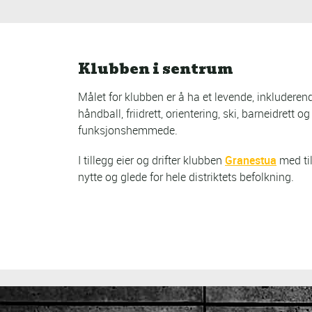
Klubben i sentrum
Målet for klubben er å ha et levende, inkluderend
håndball, friidrett, orientering, ski, barneidrett og 
funksjonshemmede.
I tillegg eier og drifter klubben
Granestua
med til
nytte og glede for hele distriktets befolkning.