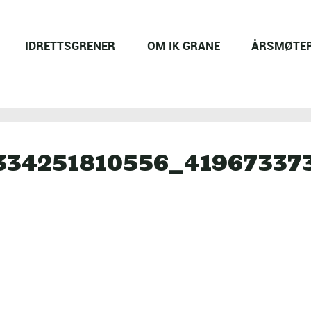
IDRETTSGRENER
OM IK GRANE
ÅRSMØTE
334251810556_41967337