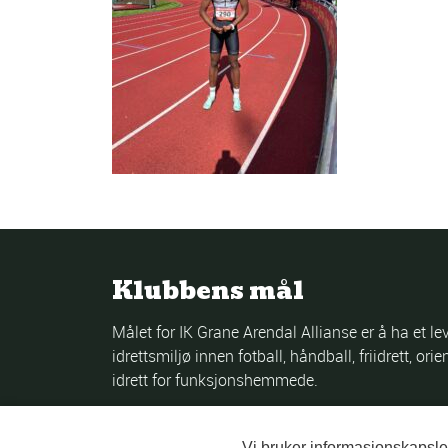
Klubbens mål
Målet for IK Grane Arendal Allianse er å ha et l
idrettsmiljø innen fotball, håndball, friidrett, orie
idrett for funksjonshemmede.
Vi bruker informasjonskapsle