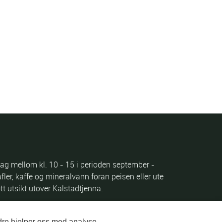
ag mellom kl. 10 - 15 i perioden september -
afler, kaffe og mineralvann foran peisen eller ute
ott utsikt utover Kalstadtjenna.
dre hjelper oss med analyse