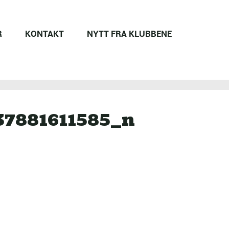
R
KONTAKT
NYTT FRA KLUBBENE
37881611585_n