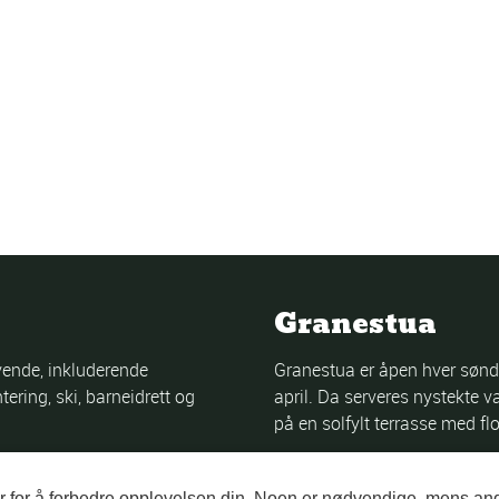
Granestua
evende, inkluderende
Granestua er åpen hver sønd
ntering, ski, barneidrett og
april. Da serveres nystekte v
på en solfylt terrasse med fl
r for å forbedre opplevelsen din. Noen er nødvendige, mens an