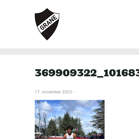
369909322_10168
17. november 2023