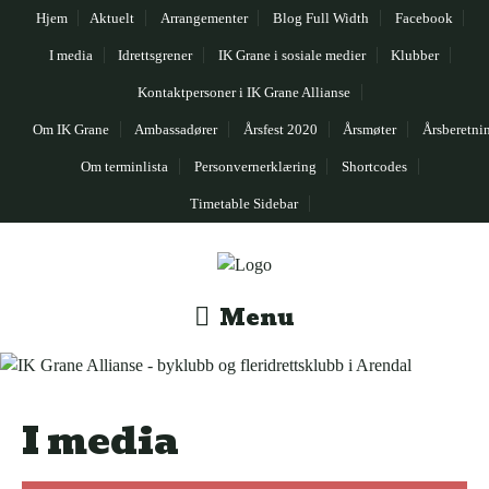
Hjem
Aktuelt
Arrangementer
Blog Full Width
Facebook
I media
Idrettsgrener
IK Grane i sosiale medier
Klubber
Kontaktpersoner i IK Grane Allianse
Om IK Grane
Ambassadører
Årsfest 2020
Årsmøter
Årsberetni
Om terminlista
Personvernerklæring
Shortcodes
Timetable Sidebar
Menu
I media