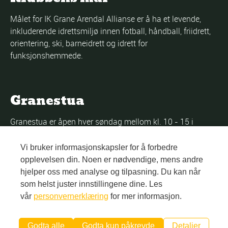
Målet for IK Grane Arendal Allianse er å ha et levende,
inkluderende idrettsmiljø innen fotball, håndball, friidrett,
orientering, ski, barneidrett og idrett for
funksjonshemmede.
Granestua
Granestua er åpen hver søndag mellom kl. 10 - 15 i
perioden september - april. Da serveres nystekte vafler,
kaffe og mineralvann foran peisen eller ute på en solfylt
Vi bruker informasjonskapsler for å forbedre
terrasse med flott utsikt utover Kalstadtjenna.
opplevelsen din. Noen er nødvendige, mens andre
hjelper oss med analyse og tilpasning. Du kan når
som helst juster innstillingene dine. Les
vår
personvernerklæring
for mer informasjon.
2026 © IK Grane Arendal Allianse |
Personvernerklæring
|
Webdesign CCBERLI
Godta alle
Godta kun påkrevde
Detaljer