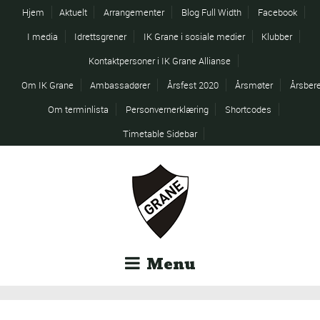
Hjem
Aktuelt
Arrangementer
Blog Full Width
Facebook
I media
Idrettsgrener
IK Grane i sosiale medier
Klubber
Kontaktpersoner i IK Grane Allianse
Om IK Grane
Ambassadører
Årsfest 2020
Årsmøter
Årsber
Om terminlista
Personvernerklæring
Shortcodes
Timetable Sidebar
Menu