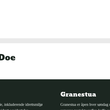
Doe
Granestua
e, inkluderende idrettsmiljø
Granestua er åpen hver søndag m