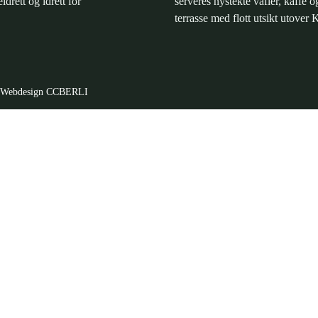
eidrett og idrett for
serveres nystekte vafler, kaffe o
terrasse med flott utsikt utover 
Webdesign CCBERLI