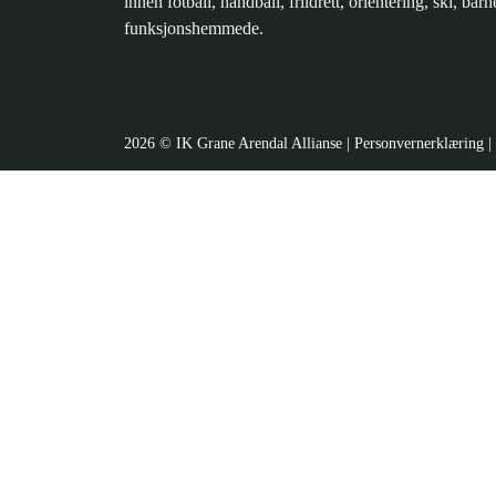
innen fotball, håndball, friidrett, orientering, ski, barn
funksjonshemmede.
2026 © IK Grane Arendal Allianse |
Personvernerklæring
|