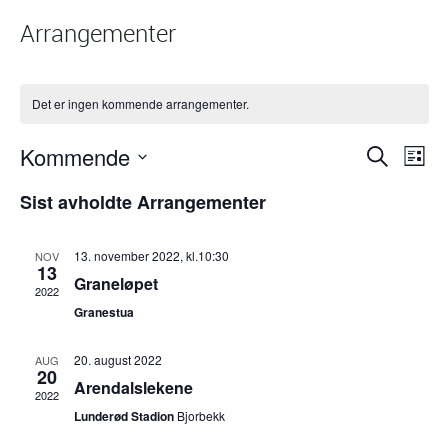
Arrangementer
Det er ingen kommende arrangementer.
Arra
Ar
Kommende
Søk
Liste
Vi
Sear
Velg
Na
Sist avholdte Arrangementer
dato.
and
View
13. november 2022, kl.10:30
NOV
Navig
13
Graneløpet
2022
Granestua
20. august 2022
AUG
20
Arendalslekene
2022
Lunderød Stadion
Bjorbekk